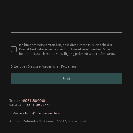
Ich bin damit einverstanden, dass diese Daten zum Zwecke der
Kontaktaufnahme gespeichert und verarbeitet werden. Mir ist
bekannt, dass ich meine Einwilligung jederzeit widerrufen kann.
*
Bitte füllen Sie alle erforderlichen Felder aus.
Send
Telefon:
09261-5009000
Whats App:
0151-70177779
E-Mail:
melanie@mini-aussiedream.de
Adresse: Rußmühle 2, Kronach, 96317, Deutschland