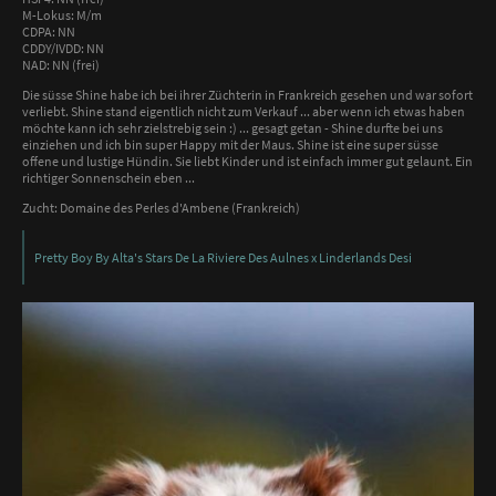
M-Lokus: M/m
CDPA: NN
CDDY/IVDD: NN
NAD: NN (frei)
Die süsse Shine habe ich bei ihrer Züchterin in Frankreich gesehen und war sofort
verliebt. Shine stand eigentlich nicht zum Verkauf ... aber wenn ich etwas haben
möchte kann ich sehr zielstrebig sein :) ... gesagt getan - Shine durfte bei uns
einziehen und ich bin super Happy mit der Maus. Shine ist eine super süsse
offene und lustige Hündin. Sie liebt Kinder und ist einfach immer gut gelaunt. Ein
richtiger Sonnenschein eben ...
Zucht: Domaine des Perles d'Ambene (Frankreich)
Pretty Boy By Alta's Stars De La Riviere Des Aulnes x Linderlands Desi