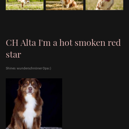
CH Alta I'm a hot smoken red
star
Shines wunderschnöner Opa :)