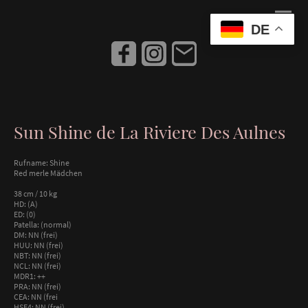
DE
Sun Shine de La Riviere Des Aulnes
Rufname: Shine
Red merle Mädchen
38 cm / 10 kg
HD: (A)
ED: (0)
Patella: (normal)
DM: NN (frei)
HUU: NN (frei)
NBT: NN (frei)
NCL: NN (frei)
MDR1: ++
PRA: NN (frei)
CEA: NN (frei
HSF4: NN (frei)